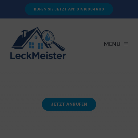
Skip
RUFEN SIE JETZT AN: 015160846110
to
content
MENU
STARTSEITE
DIENSTLEISTUNGEN
JETZT ANRUFEN
ÜBER UNS
RATGEBER