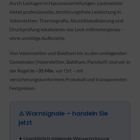
durch Leckagen in Hauswasserleitungen. Leckmeister
bietet professionelle, zerstörungsfreie Leckortung in
Vaterstetten: Thermografie, Akustiklokalisierung und
Druckprüfung lokalisieren das Leck millimetergenau –
ohne unnötige Aufbrüche.
Von Vaterstetten und Baldham bis zu den umliegenden
Gemeinden (Vaterstetten, Baldham, Parsdorf) sind wir in
der Regel
in ~35 Min.
vor Ort – mit
versicherungskonformem Protokoll und transparenten
Festpreisen.
⚠️ Warnsignale – handeln Sie
jetzt
✦ Unerklärlich steigende Wasserrechnung