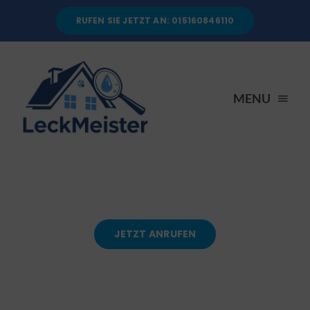
Skip
RUFEN SIE JETZT AN: 015160846110
to
content
MENU
STARTSEITE
DIENSTLEISTUNGEN
JETZT ANRUFEN
ÜBER UNS
RATGEBER