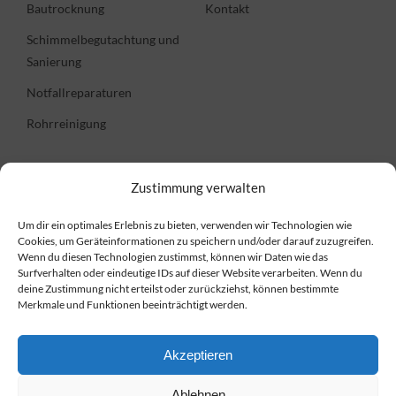
Bautrocknung
Kontakt
Schimmelbegutachtung und
Sanierung
Notfallreparaturen
Rohrreinigung
Informationen
Zustimmung verwalten
Um dir ein optimales Erlebnis zu bieten, verwenden wir Technologien wie
FAQ
Cookies, um Geräteinformationen zu speichern und/oder darauf zuzugreifen.
Wenn du diesen Technologien zustimmst, können wir Daten wie das
Preise
Surfverhalten oder eindeutige IDs auf dieser Website verarbeiten. Wenn du
deine Zustimmung nicht erteilst oder zurückziehst, können bestimmte
Impressum
Merkmale und Funktionen beeinträchtigt werden.
Datenschutzerklärung
Cookie-Richtlinie
Akzeptieren
Ablehnen