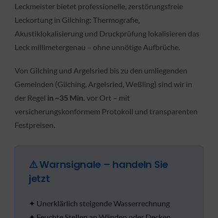
Leckmeister bietet professionelle, zerstörungsfreie
Leckortung in Gilching: Thermografie,
Akustiklokalisierung und Druckprüfung lokalisieren das
Leck millimetergenau – ohne unnötige Aufbrüche.
Von Gilching und Argelsried bis zu den umliegenden
Gemeinden (Gilching, Argelsried, Weßling) sind wir in
der Regel
in ~35 Min.
vor Ort – mit
versicherungskonformem Protokoll und transparenten
Festpreisen.
⚠️ Warnsignale – handeln Sie
jetzt
✦ Unerklärlich steigende Wasserrechnung
✦ Feuchte Stellen an Wänden oder Decken