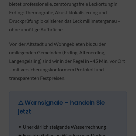
bietet professionelle, zerstörungsfreie Leckortung in
Erding: Thermografie, Akustiklokalisierung und
Druckprüfung lokalisieren das Leck millimetergenau –
ohne unnötige Aufbrüche.
Von der Altstadt und Wohngebieten bis zu den
umliegenden Gemeinden (Erding, Altenerding,
Langengeisling) sind wir in der Regel
in ~45 Min.
vor Ort
– mit versicherungskonformem Protokoll und
transparenten Festpreisen.
⚠️ Warnsignale – handeln Sie
jetzt
✦ Unerklärlich steigende Wasserrechnung
✦ Feuchte Stellen an Wänden oder Decken