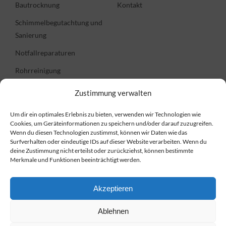
Bautrocknung
Kontakt
Schimmelbegutachtung und
Sanierung
Notfallreparaturen
Rohrreinigung
Zustimmung verwalten
Informationen
Um dir ein optimales Erlebnis zu bieten, verwenden wir Technologien wie
Cookies, um Geräteinformationen zu speichern und/oder darauf zuzugreifen.
FAQ
Wenn du diesen Technologien zustimmst, können wir Daten wie das
Surfverhalten oder eindeutige IDs auf dieser Website verarbeiten. Wenn du
Preise
deine Zustimmung nicht erteilst oder zurückziehst, können bestimmte
Merkmale und Funktionen beeinträchtigt werden.
Impressum
Datenschutzerklärung
Akzeptieren
Cookie-Richtlinie
Ablehnen