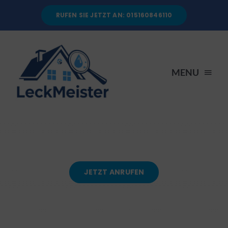
Skip
RUFEN SIE JETZT AN: 015160846110
to
content
MENU
STARTSEITE
DIENSTLEISTUNGEN
JETZT ANRUFEN
ÜBER UNS
RATGEBER