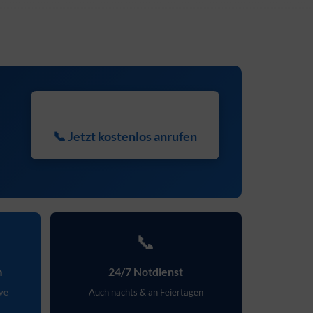
📞 Jetzt kostenlos anrufen
📞
m
24/7 Notdienst
ive
Auch nachts & an Feiertagen