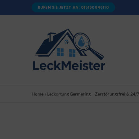
Skip
RUFEN SIE JETZT AN: 015160846110
to
content
Home
»
Leckortung Germering – Zerstörungsfrei & 24/7