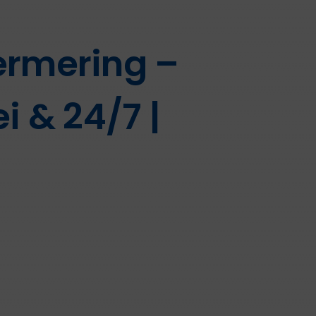
ermering –
i & 24/7 |