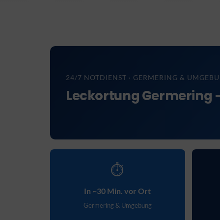
24/7 NOTDIENST · GERMERING & UMGEB
Leckortung Germering – 
⏱
In ~30 Min. vor Ort
Germering & Umgebung