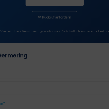
✉ Rückruf anfordern
/7 erreichbar · Versicherungskonformes Protokoll · Transparente Festpre
 Germering
en?