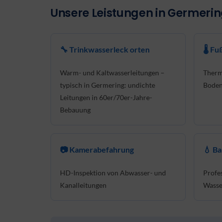
Unsere Leistungen in Germeri
🔧 Trinkwasserleck orten
🌡 F
Warm- und Kaltwasserleitungen –
Therm
typisch in Germering: undichte
Boden
Leitungen in 60er/70er-Jahre-
Bebauung
📷 Kamerabefahrung
💧 B
HD-Inspektion von Abwasser- und
Profe
Kanalleitungen
Wasse