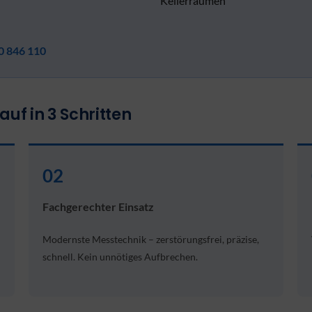
Kellerräumen
0 846 110
uf in 3 Schritten
02
Fachgerechter Einsatz
Modernste Messtechnik – zerstörungsfrei, präzise,
schnell. Kein unnötiges Aufbrechen.