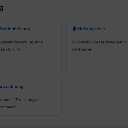
ng
ußbodenheizung
🏠 Heizungsleck
ografische Ortung ohne
Druckabfall im Heizkreislauf pr
zerstörung
lokalisieren
autrocknung
ssionelle Trocknung nach
rschaden