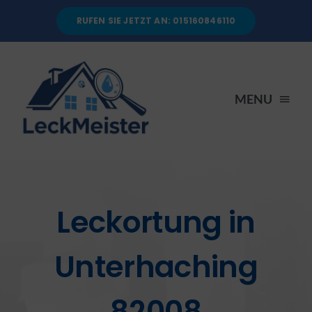
Skip
RUFEN SIE JETZT AN: 015160846110
to
content
MENU
STARTSEITE
DIENSTLEISTUNGEN
Leckortung in
ÜBER UNS
Unterhaching
RATGEBER
82008