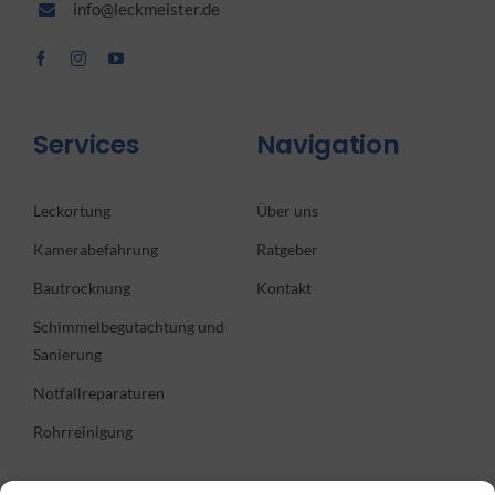
info@leckmeister.de
Services
Navigation
Leckortung
Über uns
Kamerabefahrung
Ratgeber
Bautrocknung
Kontakt
Schimmelbegutachtung und
Sanierung
Notfallreparaturen
Rohrreinigung