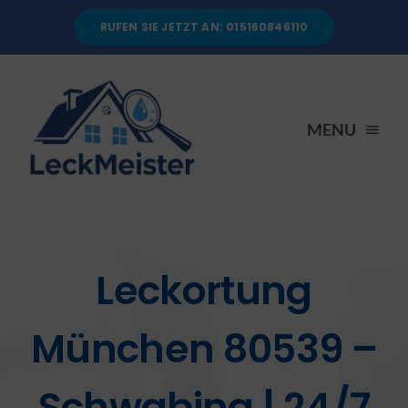
Skip
RUFEN SIE JETZT AN: 015160846110
to
content
MENU
STARTSEITE
DIENSTLEISTUNGEN
Leckortung
ÜBER UNS
München 80539 –
RATGEBER
Schwabing | 24/7