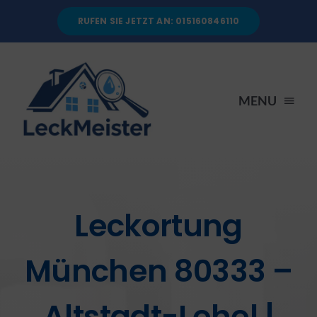
Skip
RUFEN SIE JETZT AN: 015160846110
to
content
MENU
STARTSEITE
DIENSTLEISTUNGEN
Leckortung
ÜBER UNS
München 80333 –
RATGEBER
Altstadt-Lehel |