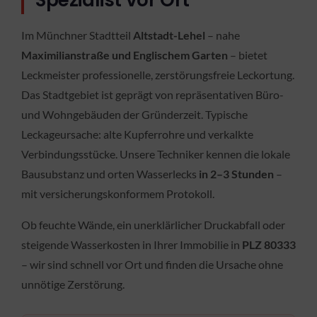
Spezialist vor Ort
Im Münchner Stadtteil
Altstadt-Lehel
– nahe
Maximilianstraße und Englischem Garten
– bietet
Leckmeister professionelle, zerstörungsfreie Leckortung.
Das Stadtgebiet ist geprägt von repräsentativen Büro-
und Wohngebäuden der Gründerzeit. Typische
Leckageursache: alte Kupferrohre und verkalkte
Verbindungsstücke. Unsere Techniker kennen die lokale
Bausubstanz und orten Wasserlecks
in 2–3 Stunden
–
mit versicherungskonformem Protokoll.
Ob feuchte Wände, ein unerklärlicher Druckabfall oder
steigende Wasserkosten in Ihrer Immobilie in
PLZ 80333
– wir sind schnell vor Ort und finden die Ursache ohne
unnötige Zerstörung.