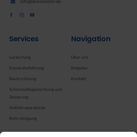
info@leckmeister.de
Services
Navigation
Leckortung
Über uns
Kamerabefahrung
Ratgeber
Bautrocknung
Kontakt
Schimmelbegutachtung und
Sanierung
Notfallreparaturen
Rohrreinigung
Informationen