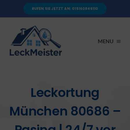
Skip
RUFEN SIE JETZT AN: 015160846110
to
content
MENU
STARTSEITE
DIENSTLEISTUNGEN
Leckortung
ÜBER UNS
München 80686 –
RATGEBER
Pasing | 24/7 vor