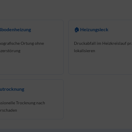
ußbodenheizung
🏠 Heizungsleck
ografische Ortung ohne
Druckabfall im Heizkreislauf pr
zerstörung
lokalisieren
autrocknung
ssionelle Trocknung nach
rschaden