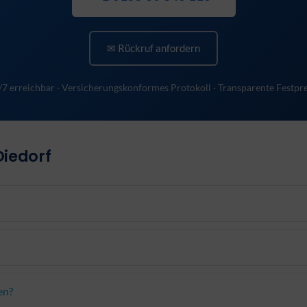
✉ Rückruf anfordern
/7 erreichbar · Versicherungskonformes Protokoll · Transparente Festpre
Diedorf
en?