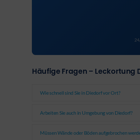
24
Häufige Fragen – Leckortung 
Wie schnell sind Sie in Diedorf vor Ort?
Arbeiten Sie auch in Umgebung von Diedorf?
Müssen Wände oder Böden aufgebrochen werd