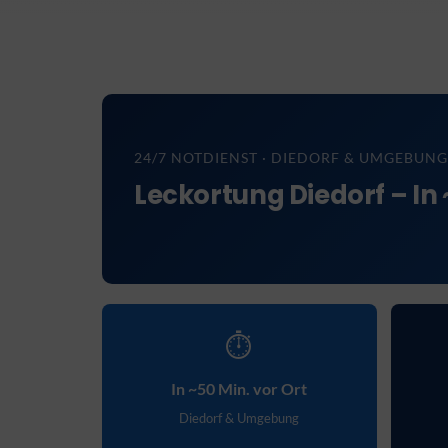
24/7 NOTDIENST · DIEDORF & UMGEBUNG
Leckortung Diedorf – In 
⏱
In ~50 Min. vor Ort
Diedorf & Umgebung