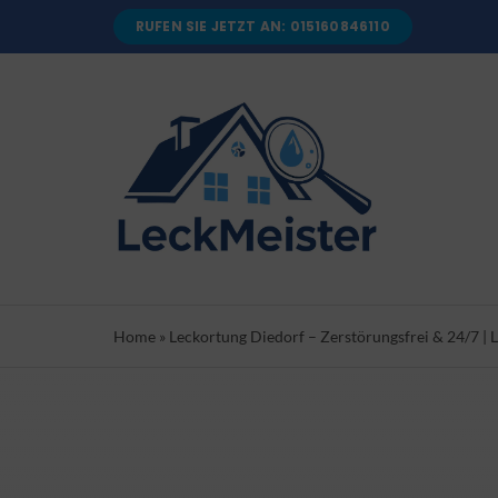
Skip
RUFEN SIE JETZT AN: 015160846110
to
content
Home
»
Leckortung Diedorf – Zerstörungsfrei & 24/7 | 