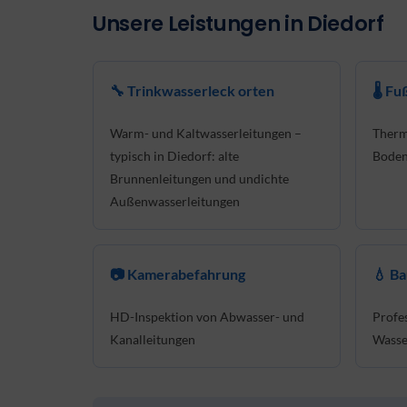
Unsere Leistungen in Diedorf
🔧 Trinkwasserleck orten
🌡 F
Warm- und Kaltwasserleitungen –
Therm
typisch in Diedorf: alte
Boden
Brunnenleitungen und undichte
Außenwasserleitungen
📷 Kamerabefahrung
💧 B
HD-Inspektion von Abwasser- und
Profe
Kanalleitungen
Wasse