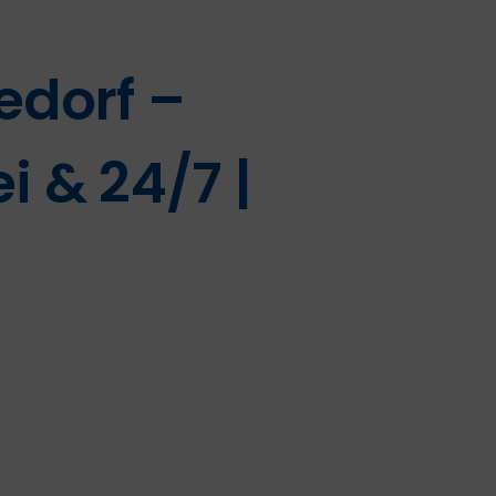
edorf –
i & 24/7 |