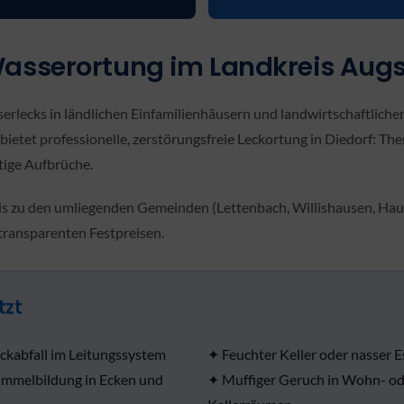
Wasserortung im Landkreis Aug
rlecks in ländlichen Einfamilienhäusern und landwirtschaftlich
etet professionelle, zerstörungsfreie Leckortung in Diedorf: Th
tige Aufbrüche.
is zu den umliegenden Gemeinden (Lettenbach, Willishausen, Hause
transparenten Festpreisen.
tzt
ckabfall im Leitungssystem
✦ Feuchter Keller oder nasser E
immelbildung in Ecken und
✦ Muffiger Geruch in Wohn- od