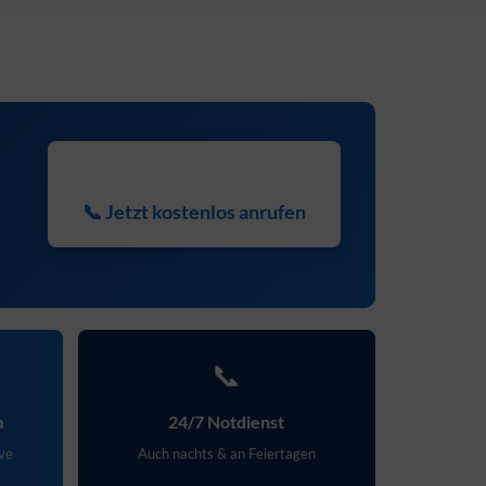
📞 Jetzt kostenlos anrufen
📞
m
24/7 Notdienst
ive
Auch nachts & an Feiertagen