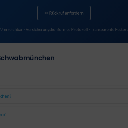
✉ Rückruf anfordern
/7 erreichbar · Versicherungskonformes Protokoll · Transparente Festpre
g Schwabmünchen
nchen?
en?