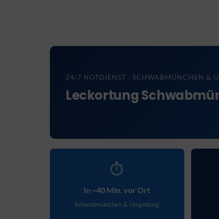
24/7 NOTDIENST · SCHWABMÜNCHEN &
Leckortung Schwabmünch
⏱
In ~40 Min. vor Ort
Schwabmünchen & Umgebung