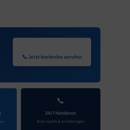
📞 Jetzt kostenlos anrufen
📞
m
24/7 Notdienst
ive
Auch nachts & an Feiertagen