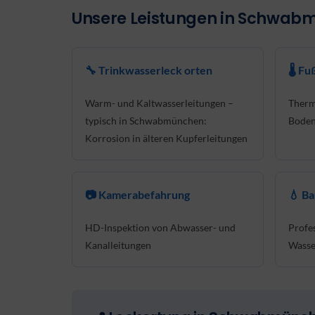
Unsere Leistungen in Schwa
🔧 Trinkwasserleck orten
🌡 F
Warm- und Kaltwasserleitungen –
Therm
typisch in Schwabmünchen:
Boden
Korrosion in älteren Kupferleitungen
📷 Kamerabefahrung
💧 B
HD-Inspektion von Abwasser- und
Profe
Kanalleitungen
Wasse