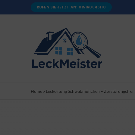
Skip
RUFEN SIE JETZT AN: 015160846110
to
content
Home
»
Leckortung Schwabmünchen – Zerstörungsfrei &