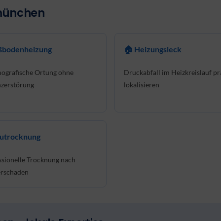
bmünchen
ußbodenheizung
🏠 Heizungsleck
ografische Ortung ohne
Druckabfall im Heizkreislauf pr
zerstörung
lokalisieren
autrocknung
ssionelle Trocknung nach
rschaden