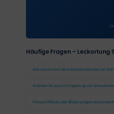
24
Häufige Fragen – Leckortun
Wie schnell sind Sie in Schwabmünchen vor Ort?
Arbeiten Sie auch in Umgebung von Schwabmü
Müssen Wände oder Böden aufgebrochen werd