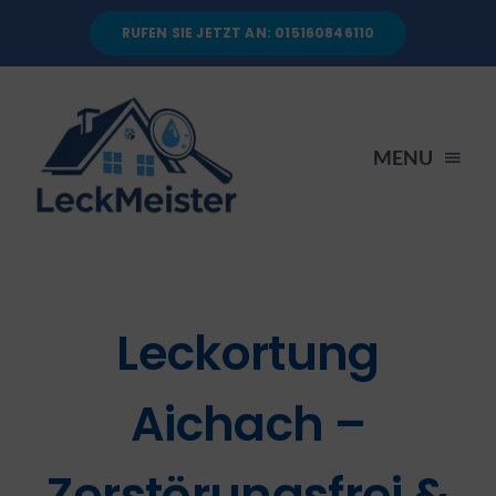
Skip
RUFEN SIE JETZT AN: 015160846110
to
content
MENU
STARTSEITE
DIENSTLEISTUNGEN
Leckortung
ÜBER UNS
Aichach –
RATGEBER
Zerstörungsfrei &