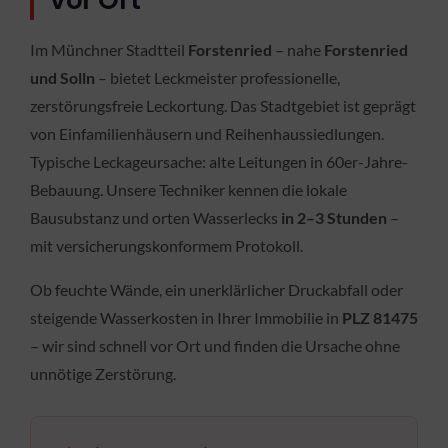
vor Ort
Im Münchner Stadtteil
Forstenried
– nahe
Forstenried
und Solln
– bietet Leckmeister professionelle,
zerstörungsfreie Leckortung. Das Stadtgebiet ist geprägt
von Einfamilienhäusern und Reihenhaussiedlungen.
Typische Leckageursache: alte Leitungen in 60er-Jahre-
Bebauung. Unsere Techniker kennen die lokale
Bausubstanz und orten Wasserlecks
in 2–3 Stunden
–
mit versicherungskonformem Protokoll.
Ob feuchte Wände, ein unerklärlicher Druckabfall oder
steigende Wasserkosten in Ihrer Immobilie in
PLZ 81475
– wir sind schnell vor Ort und finden die Ursache ohne
unnötige Zerstörung.