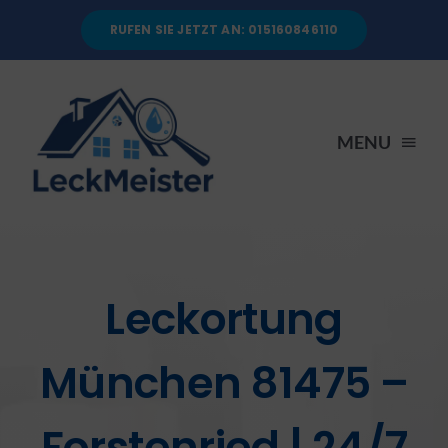
Skip
RUFEN SIE JETZT AN: 015160846110
to
content
MENU
STARTSEITE
DIENSTLEISTUNGEN
Leckortung
ÜBER UNS
München 81475 –
RATGEBER
Forstenried | 24/7