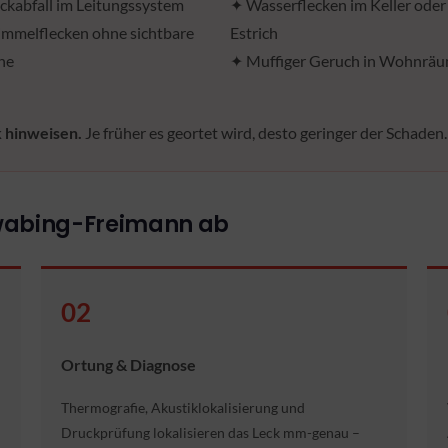
ckabfall im Leitungssystem
✦ Wasserflecken im Keller oder
immelflecken ohne sichtbare
Estrich
he
✦ Muffiger Geruch in Wohnrä
k hinweisen.
Je früher es geortet wird, desto geringer der Schaden
chwabing-Freimann ab
02
Ortung & Diagnose
Thermografie, Akustiklokalisierung und
Druckprüfung lokalisieren das Leck mm-genau –