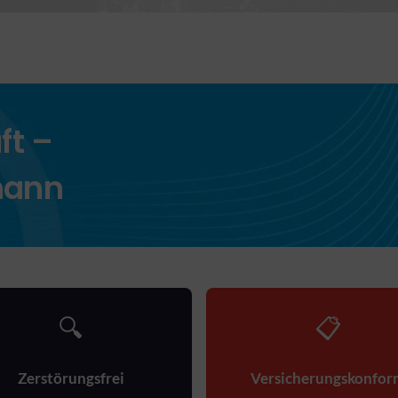
ft –
mann
🔍
📋
Zerstörungsfrei
Versicherungskonfor