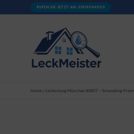
Skip
RUFEN SIE JETZT AN: 015160846110
to
content
Home
»
Leckortung München 80807 – Schwabing-Freima