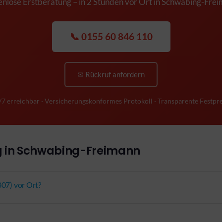
nlose Erstberatung – in 2 Stunden vor Ort in Schwabing-Fre
📞 0155 60 846 110
✉ Rückruf anfordern
/7 erreichbar · Versicherungskonformes Protokoll · Transparente Festpre
g in Schwabing-Freimann
807) vor Ort?