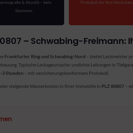
ermografie & Akustik – kein
Protokoll für Ihre Versicher
Stemmen
807 – Schwabing-Freimann: Ihr 
he
Frankfurter Ring und Schwabing-Nord
– bietet Leckmeister pr
bauung. Typische Leckageursache: undichte Leitungen in Tiefgar
2–3 Stunden
– mit versicherungskonformem Protokoll.
oder steigende Wasserkosten in Ihrer Immobilie in
PLZ 80807
– wi
hmen