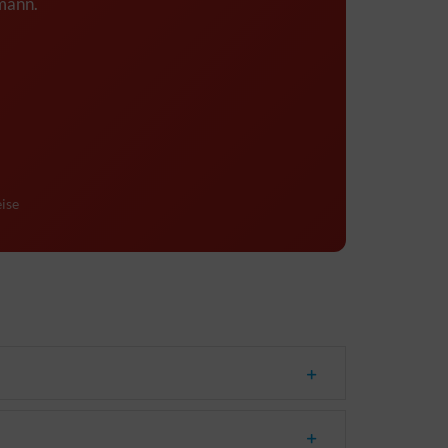
imann.
ise