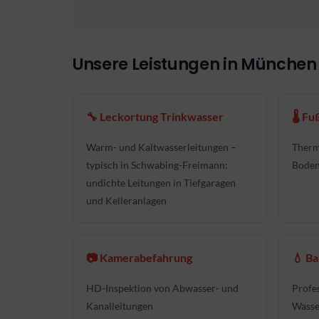
Unsere Leistungen in München
🔧 Leckortung Trinkwasser
🌡 F
Warm- und Kaltwasserleitungen –
Therm
typisch in Schwabing-Freimann:
Boden
undichte Leitungen in Tiefgaragen
und Kelleranlagen
📷 Kamerabefahrung
💧 B
HD-Inspektion von Abwasser- und
Profe
Kanalleitungen
Wasse