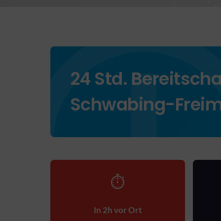
24 Std. Bereitscha
Schwabing-Frei
⏱
In 2h vor Ort