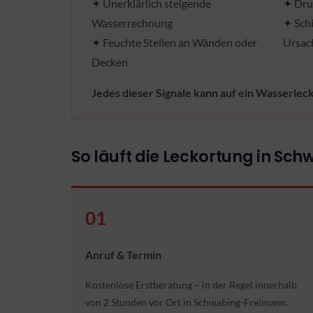
✦ Unerklärlich steigende
✦ Dru
Wasserrechnung
✦ Sch
✦ Feuchte Stellen an Wänden oder
Ursac
Decken
Jedes dieser Signale kann auf ein Wasserlec
So läuft die Leckortung in S
01
Anruf & Termin
Kostenlose Erstberatung – in der Regel innerhalb
von 2 Stunden vor Ort in Schwabing-Freimann.