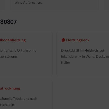
ohne Aufbrechen.
 80807
ußbodenheizung
🏠 Heizungsleck
ografische Ortung ohne
Druckabfall im Heizkreislauf
zerstörung
lokalisieren – in Wand, Decke o
Keller
autrocknung
ssionelle Trocknung nach
rschaden