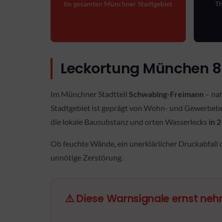
Im gesamten Münchner Stadtgebiet
Th
Leckortung München 80
Im Münchner Stadtteil
Schwabing-Freimann
– na
Stadtgebiet ist geprägt von Wohn- und Gewerbebe
die lokale Bausubstanz und orten Wasserlecks
in 
Ob feuchte Wände, ein unerklärlicher Druckabfall 
unnötige Zerstörung.
⚠️ Diese Warnsignale ernst ne