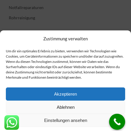
Notfallreparaturen
Rohrreinigung
Informationen
Zustimmung verwalten
Um dir ein optimales Erlebnis zu bieten, verwenden wir Technologien wie
FAQ
Cookies, um Geräteinformationen zu speichern und/oder darauf zuzugreifen.
Wenn du diesen Technologien zustimmst, können wir Daten wie das
Preise
Surfverhalten oder eindeutige IDs auf dieser Website verarbeiten. Wenn du
deine Zustimmung nicht erteilst oder zurückziehst, können bestimmte
Impressum
Merkmale und Funktionen beeinträchtigt werden.
Datenschutzerklärung
Cookie-Richtlinie
Akzeptieren
Ablehnen
Einstellungen ansehen