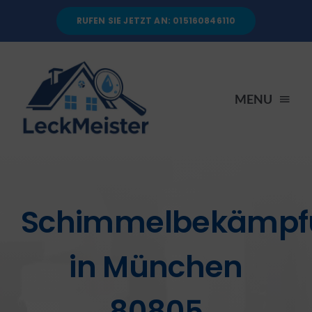
Skip
RUFEN SIE JETZT AN: 015160846110
to
content
MENU
STARTSEITE
DIENSTLEISTUNGEN
Schimmelbekämpf
ÜBER UNS
in München
RATGEBER
80805