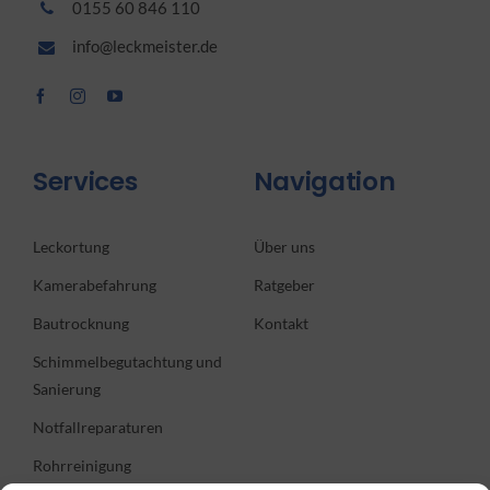
0155 60 846 110
info@leckmeister.de
Services
Navigation
Leckortung
Über uns
Kamerabefahrung
Ratgeber
Bautrocknung
Kontakt
Schimmelbegutachtung und
Sanierung
Notfallreparaturen
Rohrreinigung