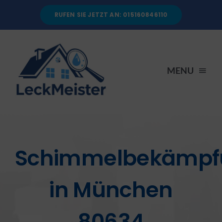
Skip
RUFEN SIE JETZT AN: 015160846110
to
content
MENU
STARTSEITE
DIENSTLEISTUNGEN
Schimmelbekämpf
ÜBER UNS
in München
RATGEBER
80634