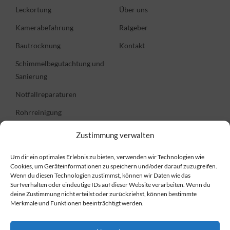
Leckortung
Über uns
Kamerabefahrung
Ratgeber
Bautrocknung
Kontakt
Schimmelbegutachtung und
Sanierung
Notfallreparaturen
Rohrreinigung
Zustimmung verwalten
Informationen
Um dir ein optimales Erlebnis zu bieten, verwenden wir Technologien wie
Cookies, um Geräteinformationen zu speichern und/oder darauf zuzugreifen.
FAQ
Wenn du diesen Technologien zustimmst, können wir Daten wie das
Surfverhalten oder eindeutige IDs auf dieser Website verarbeiten. Wenn du
Preise
deine Zustimmung nicht erteilst oder zurückziehst, können bestimmte
Merkmale und Funktionen beeinträchtigt werden.
Impressum
Datenschutzerklärung