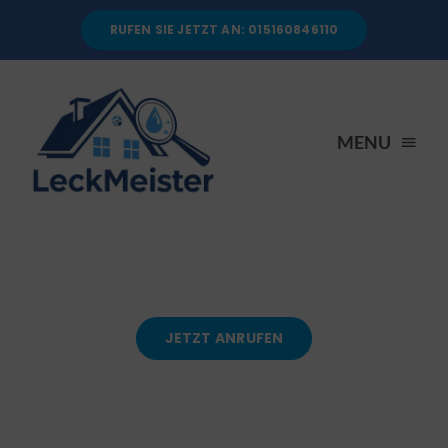
Skip
RUFEN SIE JETZT AN: 015160846110
to
content
MENU
STARTSEITE
DIENSTLEISTUNGEN
JETZT ANRUFEN
ÜBER UNS
RATGEBER