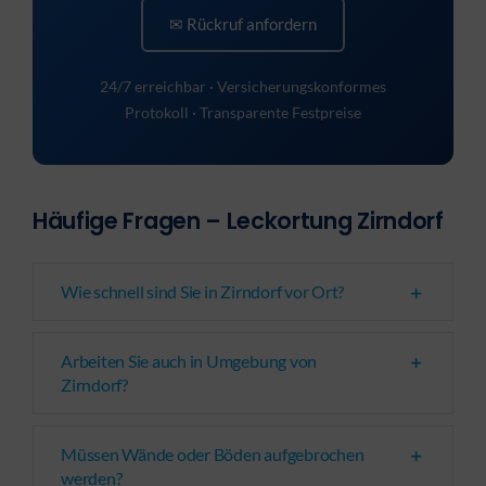
✉ Rückruf anfordern
24/7 erreichbar · Versicherungskonformes
Protokoll · Transparente Festpreise
Häufige Fragen – Leckortung Zirndorf
Wie schnell sind Sie in Zirndorf vor Ort?
Arbeiten Sie auch in Umgebung von
Zirndorf?
Müssen Wände oder Böden aufgebrochen
werden?