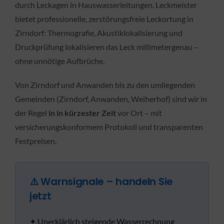
durch Leckagen in Hauswasserleitungen. Leckmeister
bietet professionelle, zerstörungsfreie Leckortung in
Zirndorf: Thermografie, Akustiklokalisierung und
Druckprüfung lokalisieren das Leck millimetergenau –
ohne unnötige Aufbrüche.
Von Zirndorf und Anwanden bis zu den umliegenden
Gemeinden (Zirndorf, Anwanden, Weiherhof) sind wir in
der Regel
in in kürzester Zeit
vor Ort – mit
versicherungskonformem Protokoll und transparenten
Festpreisen.
⚠️ Warnsignale – handeln Sie
jetzt
✦ Unerklärlich steigende Wasserrechnung