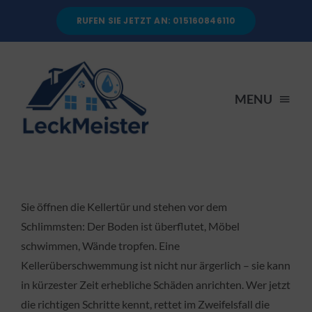
Skip
RUFEN SIE JETZT AN: 015160846110
to
content
MENU
STARTSEITE
DIENSTLEISTUNGEN
Sie öffnen die Kellertür und stehen vor dem
Schlimmsten: Der Boden ist überflutet, Möbel
schwimmen, Wände tropfen. Eine
ÜBER UNS
Kellerüberschwemmung ist nicht nur ärgerlich – sie kann
in kürzester Zeit erhebliche Schäden anrichten. Wer jetzt
RATGEBER
die richtigen Schritte kennt, rettet im Zweifelsfall die