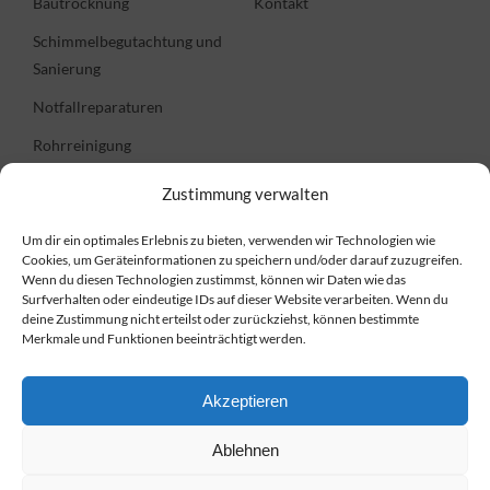
Bautrocknung
Kontakt
Schimmelbegutachtung und
Sanierung
Notfallreparaturen
Rohrreinigung
Zustimmung verwalten
Informationen
Um dir ein optimales Erlebnis zu bieten, verwenden wir Technologien wie
Cookies, um Geräteinformationen zu speichern und/oder darauf zuzugreifen.
FAQ
Wenn du diesen Technologien zustimmst, können wir Daten wie das
Surfverhalten oder eindeutige IDs auf dieser Website verarbeiten. Wenn du
Preise
deine Zustimmung nicht erteilst oder zurückziehst, können bestimmte
Merkmale und Funktionen beeinträchtigt werden.
Impressum
Datenschutzerklärung
Akzeptieren
Cookie-Richtlinie
Ablehnen