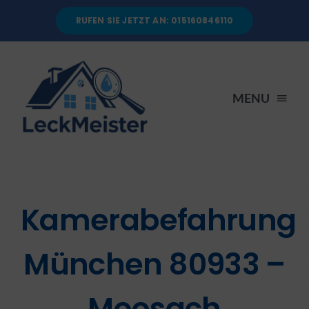
Skip
RUFEN SIE JETZT AN: 015160846110
to
content
MENU
STARTSEITE
DIENSTLEISTUNGEN
Kamerabefahrung
ÜBER UNS
München 80933 –
RATGEBER
Moosach