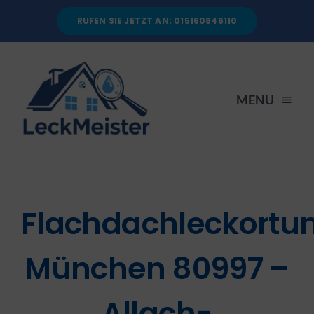
Skip
RUFEN SIE JETZT AN: 015160846110
to
content
MENU
STARTSEITE
DIENSTLEISTUNGEN
Flachdachleckortu
ÜBER UNS
München 80997 –
RATGEBER
Allach-