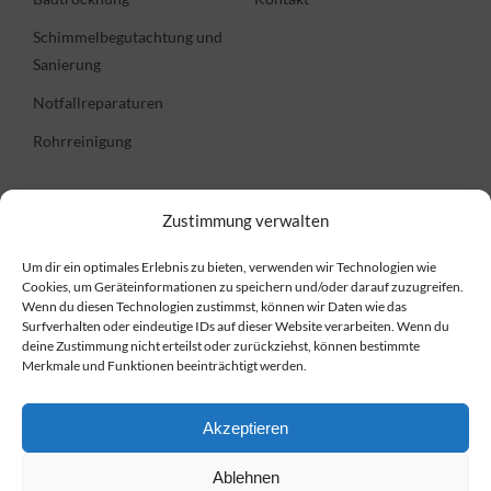
Schimmelbegutachtung und
Sanierung
Notfallreparaturen
Rohrreinigung
Informationen
Zustimmung verwalten
Um dir ein optimales Erlebnis zu bieten, verwenden wir Technologien wie
FAQ
Cookies, um Geräteinformationen zu speichern und/oder darauf zuzugreifen.
Wenn du diesen Technologien zustimmst, können wir Daten wie das
Preise
Surfverhalten oder eindeutige IDs auf dieser Website verarbeiten. Wenn du
deine Zustimmung nicht erteilst oder zurückziehst, können bestimmte
Impressum
Merkmale und Funktionen beeinträchtigt werden.
Datenschutzerklärung
Cookie-Richtlinie
Akzeptieren
Ablehnen